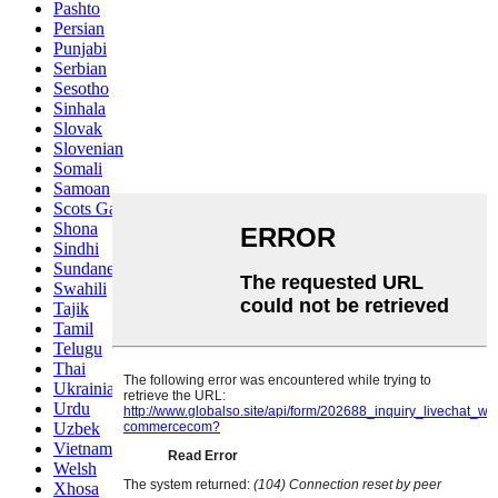
Pashto
Persian
Punjabi
Serbian
Sesotho
Sinhala
Slovak
Slovenian
Somali
Samoan
Scots Gaelic
Shona
Sindhi
Sundanese
Swahili
Tajik
Tamil
Telugu
Thai
Ukrainian
Urdu
Uzbek
Vietnamese
Welsh
Xhosa