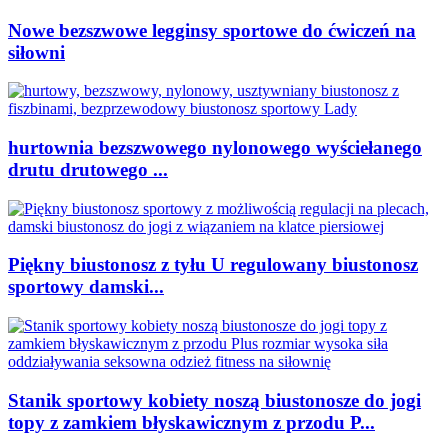
Nowe bezszwowe legginsy sportowe do ćwiczeń na
siłowni
hurtownia bezszwowego nylonowego wyściełanego
drutu drutowego ...
Piękny biustonosz z tyłu U regulowany biustonosz
sportowy damski...
Stanik sportowy kobiety noszą biustonosze do jogi
topy z zamkiem błyskawicznym z przodu P...