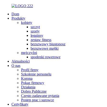
Dom
Produkty
kobiety
szczyt
szorty
legginsy
zestaw fitness
bezszwowy biustonosz
bezszwowe majtki
mężczyźni
spodenki rowerowe
Aktualności
O nas
Profil firmy
Szkolenie personelu
Korona
Pokaz firmowy
Działania
Dobro Publiczne
Często zadawane pytania
Postęp prac i surowce
Certyfikaty