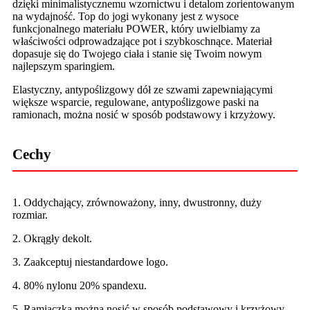
dzięki minimalistycznemu wzornictwu i detalom zorientowanym
na wydajność. Top do jogi wykonany jest z wysoce
funkcjonalnego materiału POWER, który uwielbiamy za
właściwości odprowadzające pot i szybkoschnące. Materiał
dopasuje się do Twojego ciała i stanie się Twoim nowym
najlepszym sparingiem.
Elastyczny, antypoślizgowy dół ze szwami zapewniającymi
większe wsparcie, regulowane, antypoślizgowe paski na
ramionach, można nosić w sposób podstawowy i krzyżowy.
Cechy
1. Oddychający, zrównoważony, inny, dwustronny, duży
rozmiar.
2. Okrągły dekolt.
3. Zaakceptuj niestandardowe logo.
4. 80% nylonu 20% spandexu.
5. Ramiączka można nosić w sposób podstawowy i krzyżowy.