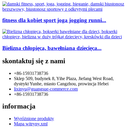
fitness dla kobiet sport joga jogging runni...
Bielizna chłopięca, bawełniana dziecięca...
skontaktuj się z nami
+86-15931738736
Sklep 509, budynek 8, Yihe Plaza, Jiefang West Road,
dystrykt Yunhe, miasto Cangzhou, prowincja Hebei
lixinyu@guangsue-commerce.com
+86-15931738736
informacja
Wyróżnione produkty
Mapa witryny.xml