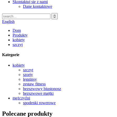
Skontaktuj się z nami
Dane kontaktowe
English
Dom
Produkty
kobiety
szczyt
Kategorie
kobiety
szczyt
szorty
legginsy
zestaw fitness
bezszwowy biustonosz
bezszwowe majtki
mężczyźni
spodenki rowerowe
Polecane produkty