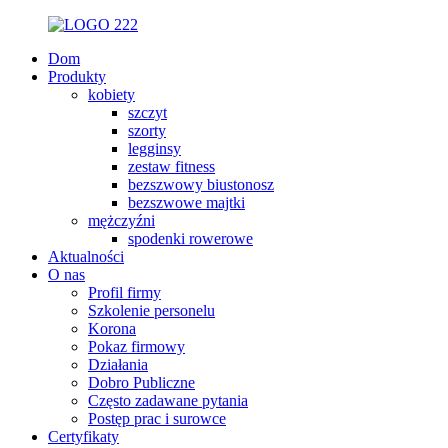
Dom
Produkty
kobiety
szczyt
szorty
legginsy
zestaw fitness
bezszwowy biustonosz
bezszwowe majtki
mężczyźni
spodenki rowerowe
Aktualności
O nas
Profil firmy
Szkolenie personelu
Korona
Pokaz firmowy
Działania
Dobro Publiczne
Często zadawane pytania
Postęp prac i surowce
Certyfikaty