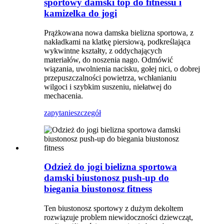
sportowy damski top do fitnessu i
kamizelka do jogi
Prążkowana nowa damska bielizna sportowa, z
nakładkami na klatkę piersiową, podkreślająca
wykwintne kształty, z oddychających
materiałów, do noszenia nago. Odmówić
wiązania, uwolnienia nacisku, gołej nici, o dobrej
przepuszczalności powietrza, wchłanianiu
wilgoci i szybkim suszeniu, niełatwej do
mechacenia.
zapytanie
szczegół
Odzież do jogi bielizna sportowa
damski biustonosz push-up do
biegania biustonosz fitness
Ten biustonosz sportowy z dużym dekoltem
rozwiązuje problem niewidoczności dziewcząt,