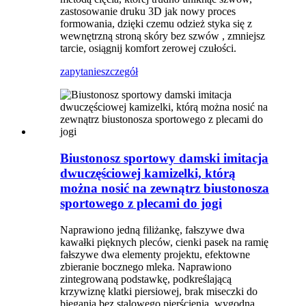
zastosowanie druku 3D jak nowy proces
formowania, dzięki czemu odzież styka się z
wewnętrzną stroną skóry bez szwów , zmniejsz
tarcie, osiągnij komfort zerowej czułości.
zapytanie
szczegół
Biustonosz sportowy damski imitacja
dwuczęściowej kamizelki, którą
można nosić na zewnątrz biustonosza
sportowego z plecami do jogi
Naprawiono jedną filiżankę, fałszywe dwa
kawałki pięknych pleców, cienki pasek na ramię
fałszywe dwa elementy projektu, efektowne
zbieranie bocznego mleka. Naprawiono
zintegrowaną podstawkę, podkreślającą
krzywiznę klatki piersiowej, brak miseczki do
biegania bez stalowego pierścienia, wygodną