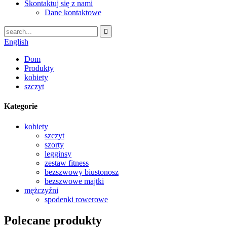
Skontaktuj się z nami
Dane kontaktowe
English
Dom
Produkty
kobiety
szczyt
Kategorie
kobiety
szczyt
szorty
legginsy
zestaw fitness
bezszwowy biustonosz
bezszwowe majtki
mężczyźni
spodenki rowerowe
Polecane produkty