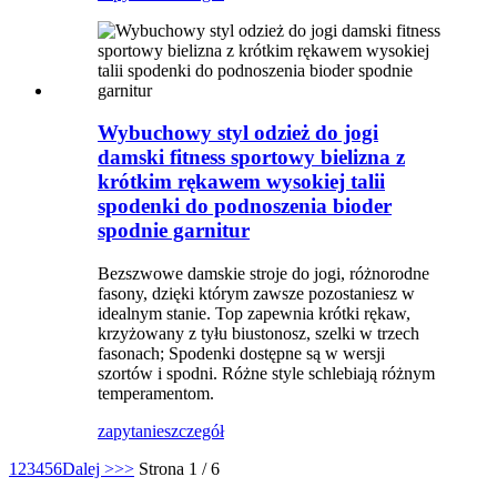
Wybuchowy styl odzież do jogi
damski fitness sportowy bielizna z
krótkim rękawem wysokiej talii
spodenki do podnoszenia bioder
spodnie garnitur
Bezszwowe damskie stroje do jogi, różnorodne
fasony, dzięki którym zawsze pozostaniesz w
idealnym stanie. Top zapewnia krótki rękaw,
krzyżowany z tyłu biustonosz, szelki w trzech
fasonach; Spodenki dostępne są w wersji
szortów i spodni. Różne style schlebiają różnym
temperamentom.
zapytanie
szczegół
1
2
3
4
5
6
Dalej >
>>
Strona 1 / 6