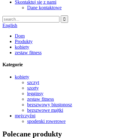
Skontaktuj się z nami
Dane kontaktowe
English
Dom
Produkty
kobiety
zestaw fitness
Kategorie
kobiety
szczyt
szorty
legginsy
zestaw fitness
bezszwowy biustonosz
bezszwowe majtki
mężczyźni
spodenki rowerowe
Polecane produkty