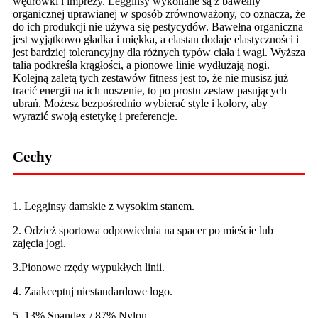
wędrówki i imprezy. Legginsy wykonane są z bawełny
organicznej uprawianej w sposób zrównoważony, co oznacza, że
​​do ich produkcji nie używa się pestycydów. Bawełna organiczna
jest wyjątkowo gładka i miękka, a elastan dodaje elastyczności i
jest bardziej tolerancyjny dla różnych typów ciała i wagi. Wyższa
talia podkreśla krągłości, a pionowe linie wydłużają nogi.
Kolejną zaletą tych zestawów fitness jest to, że nie musisz już
tracić energii na ich noszenie, to po prostu zestaw pasujących
ubrań. Możesz bezpośrednio wybierać style i kolory, aby
wyrazić swoją estetykę i preferencje.
Cechy
1. Legginsy damskie z wysokim stanem.
2. Odzież sportowa odpowiednia na spacer po mieście lub
zajęcia jogi.
3.Pionowe rzędy wypukłych linii.
4. Zaakceptuj niestandardowe logo.
5. 13% Spandex / 87% Nylon.