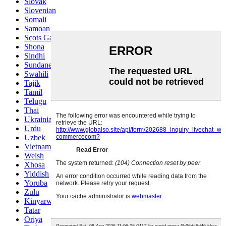
Slovak
Slovenian
Somali
Samoan
Scots Gaelic
Shona
Sindhi
Sundanese
Swahili
Tajik
Tamil
Telugu
Thai
Ukrainian
Urdu
Uzbek
Vietnamese
Welsh
Xhosa
Yiddish
Yoruba
Zulu
Kinyarwanda
Tatar
Oriya