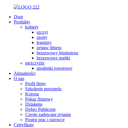
Dom
Produkty
kobiety
szczyt
szorty
legginsy
zestaw fitness
bezszwowy biustonosz
bezszwowe majtki
mężczyźni
spodenki rowerowe
Aktualności
O nas
Profil firmy
Szkolenie personelu
Korona
Pokaz firmowy
Działania
Dobro Publiczne
Często zadawane pytania
Postęp prac i surowce
Certyfikaty