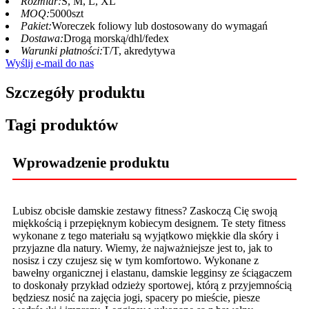
Rozmiar:
S, M, L, XL
MOQ:
5000szt
Pakiet:
Woreczek foliowy lub dostosowany do wymagań
Dostawa:
Drogą morską/dhl/fedex
Warunki płatności:
T/T, akredytywa
Wyślij e-mail do nas
Szczegóły produktu
Tagi produktów
Wprowadzenie produktu
Lubisz obcisłe damskie zestawy fitness? Zaskoczą Cię swoją
miękkością i przepięknym kobiecym designem. Te stety fitness
wykonane z tego materiału są wyjątkowo miękkie dla skóry i
przyjazne dla natury. Wiemy, że najważniejsze jest to, jak to
nosisz i czy czujesz się w tym komfortowo. Wykonane z
bawełny organicznej i elastanu, damskie legginsy ze ściągaczem
to doskonały przykład odzieży sportowej, którą z przyjemnością
będziesz nosić na zajęcia jogi, spacery po mieście, piesze